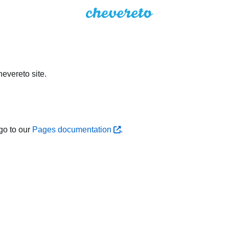
evereto site.
go to our
Pages documentation
.